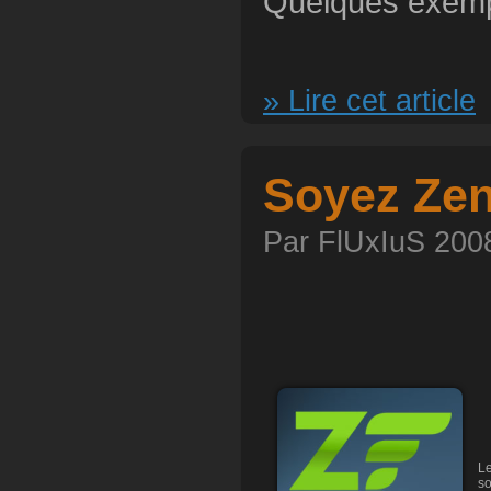
Quelques exemp
» Lire cet article
Soyez Zen
Par FlUxIuS 2008
Le
so