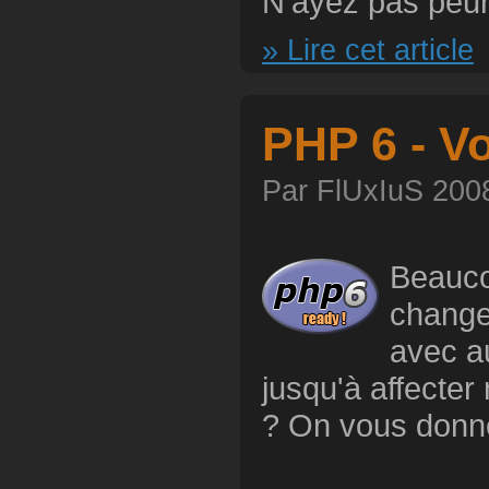
N’ayez pas peur !
» Lire cet article
PHP 6 - V
Par FlUxIuS 2008
Beauco
changem
avec a
jusqu'à affecte
? On vous donne 