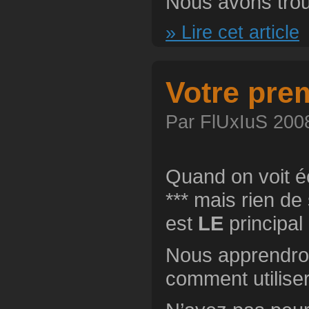
Nous avons trouv
» Lire cet article
Votre pre
Par FlUxIuS 2008
Quand on voit é
*** mais rien d
est
LE
principal
Nous apprendron
comment utiliser 