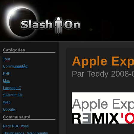
Catégories
Apple Ex
Tout
CommunautÃ©
Par Teddy 2008-0
PHP
Mac
Langage C
SÃ©curitÃ©
Web
Google
Communauté
Pack PDCurses
Thumbsanda : WebThumbs