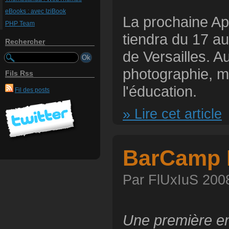
eBooks : avec IziBook
La prochaine Ap
PHP Team
tiendra du 17 a
Rechercher
de Versailles. 
photographie, m
Fils Rss
l'éducation.
Fil des posts
» Lire cet article
BarCamp
Par FlUxIuS 2008
Une première e